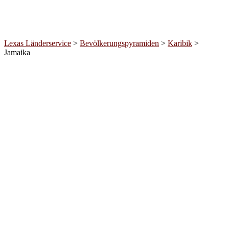
Lexas Länderservice
>
Bevölkerungspyramiden
>
Karibik
>
Jamaika