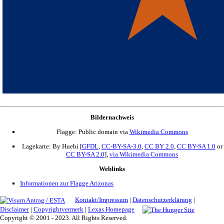
Bildernachweis
Flagge: Public domain via
Wikimedia Commons
Lagekarte: By Huebi [
GFDL
,
CC-BY-SA-3.0
,
CC BY 2.0
,
CC BY-SA 1.0
or
CC BY-SA 2.0
],
via Wikimedia Commons
Weblinks
Informationen zur Flagge Arizonas
Kontakt/Impressum
|
Datenschutzerklärung
|
Disclaimer
|
Copyrightvermerk
|
Lexas Homepage
Copyright © 2001 - 2023. All Rights Reserved.