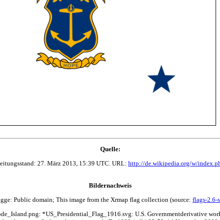
Quelle:
arbeitungsstand: 27. März 2013, 15:39 UTC. URL:
http://de.wikipedia.org/w/index
Bildernachweis
agge: Public domain; This image from the Xrmap flag collection (source:
flags-2.6-s
e_Island.png: *US_Presidential_Flag_1916.svg: U.S. Governmentderivative work