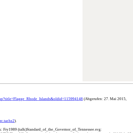
.php?title=Flagge_Rhode_Islands&oldid=115994148
(Abgerufen: 27. Mai 2015,
rc.tar.bz2
).
: Fry1989 (talk)Standard_of_the_Governor_of_Tennessee.svg: