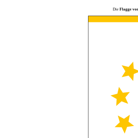
Die
Flagge vo