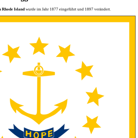
n Rhode Island
wurde im Jahr 1877 eingeführt und 1897 verändert.