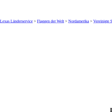
Lexas Länderservice
>
Flaggen der Welt
>
Nordamerika
>
Vereinigte 