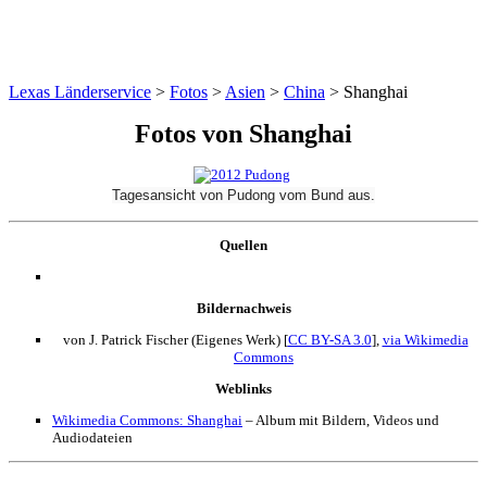
Lexas Länderservice
>
Fotos
>
Asien
>
China
>
Shanghai
Fotos von Shanghai
Tagesansicht von Pudong vom Bund aus.
Quellen
Bildernachweis
von J. Patrick Fischer (Eigenes Werk) [
CC BY-SA 3.0
],
via Wikimedia
Commons
Weblinks
Wikimedia Commons: Shanghai
– Album mit Bildern, Videos und
Audiodateien