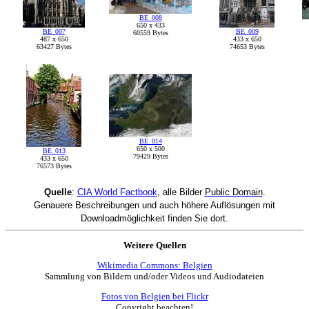
BE_008
650 x 433
BE_007
BE_009
60559 Bytes
487 x 650
433 x 650
63427 Bytes
74653 Bytes
BE_014
650 x 500
BE_013
79429 Bytes
433 x 650
76573 Bytes
Quelle
:
CIA World Factbook
, alle Bilder
Public Domain
.
Genauere Beschreibungen und auch höhere Auflösungen mit
Downloadmöglichkeit finden Sie dort.
Weitere Quellen
Wikimedia Commons: Belgien
Sammlung von Bildern und/oder Videos und Audiodateien
Fotos von Belgien bei Flickr
Copyright beachten!