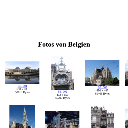
Fotos von Belgien
BE_001
BE_003
650 x 433
650 x 487
BE_002
50013 Bytes
61466 Bytes
433 x 650
56292 Bytes