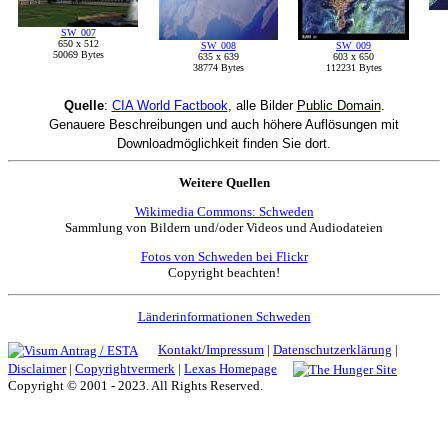
SW_007
650 x 512
SW_008
SW_009
50069 Bytes
635 x 639
603 x 650
38774 Bytes
112231 Bytes
Quelle
:
CIA World Factbook
, alle Bilder
Public Domain
.
Genauere Beschreibungen und auch höhere Auflösungen mit
Downloadmöglichkeit finden Sie dort.
Weitere Quellen
Wikimedia Commons: Schweden
Sammlung von Bildern und/oder Videos und Audiodateien
Fotos von Schweden bei Flickr
Copyright beachten!
Länderinformationen Schweden
Kontakt/Impressum
|
Datenschutzerklärung
|
Disclaimer
|
Copyrightvermerk
|
Lexas Homepage
Copyright © 2001 - 2023. All Rights Reserved.