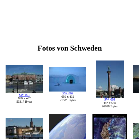
Fotos von Schweden
SW_002
SW_001
650 x 432
650 x 487
SW_003
21531 Bytes
53317 Bytes
487 x 650
26766 Bytes