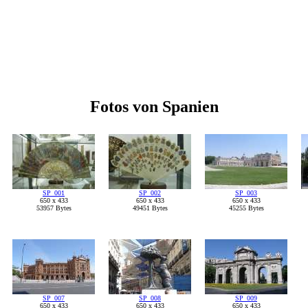
Fotos von Spanien
SP_001
SP_002
SP_003
650 x 433
650 x 433
650 x 433
53957 Bytes
49451 Bytes
45255 Bytes
SP_007
SP_008
SP_009
650 x 433
650 x 433
650 x 433