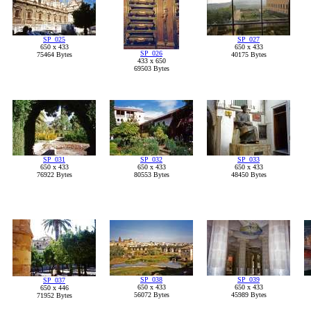
SP_025
SP_027
650 x 433
650 x 433
SP_026
75464 Bytes
40175 Bytes
433 x 650
69503 Bytes
SP_031
SP_032
SP_033
650 x 433
650 x 433
650 x 433
76922 Bytes
80553 Bytes
48450 Bytes
SP_038
SP_039
SP_037
650 x 433
650 x 433
650 x 446
56072 Bytes
45989 Bytes
71952 Bytes