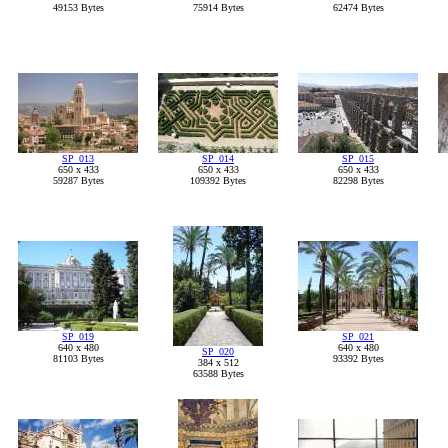
49153 Bytes
75914 Bytes
62474 Bytes
SP_013
SP_014
SP_015
650 x 433
650 x 433
650 x 433
59287 Bytes
109392 Bytes
82298 Bytes
SP_019
SP_021
640 x 480
640 x 480
SP_020
81103 Bytes
93392 Bytes
384 x 512
63588 Bytes