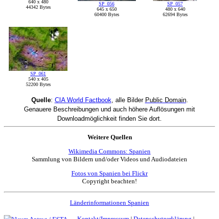
640 x 480
SP_056
SP_057
44342 Bytes
645 x 650
480 x 640
60400 Bytes
62694 Bytes
SP_061
540 x 405
52200 Bytes
Quelle
:
CIA World Factbook
, alle Bilder
Public Domain
.
Genauere Beschreibungen und auch höhere Auflösungen mit
Downloadmöglichkeit finden Sie dort.
Weitere Quellen
Wikimedia Commons: Spanien
Sammlung von Bildern und/oder Videos und Audiodateien
Fotos von Spanien bei Flickr
Copyright beachten!
Länderinformationen Spanien
Kontakt/Impressum
|
Datenschutzerklärung
|