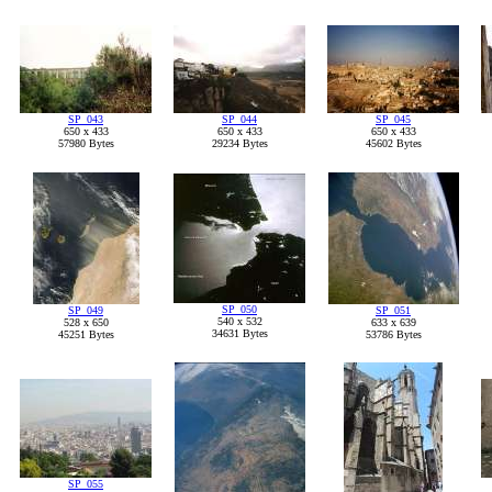
SP_043
SP_044
SP_045
650 x 433
650 x 433
650 x 433
57980 Bytes
29234 Bytes
45602 Bytes
SP_050
SP_049
SP_051
540 x 532
528 x 650
633 x 639
34631 Bytes
45251 Bytes
53786 Bytes
SP_055