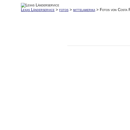
Lexas Länderservice
>
fotos
>
mittelamerika
> Fotos von Costa 