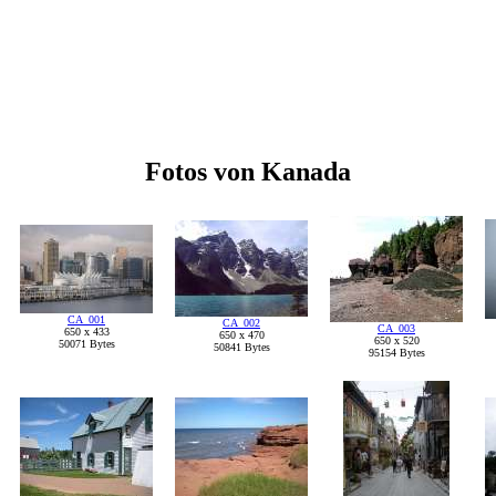
Fotos von Kanada
CA_001
CA_002
CA_003
650 x 433
650 x 470
650 x 520
50071 Bytes
50841 Bytes
95154 Bytes