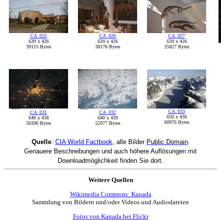
CA_025
CA_026
CA_027
639 x 426
639 x 426
639 x 426
39115 Bytes
38176 Bytes
25827 Bytes
CA_033
CA_031
CA_032
650 x 430
640 x 438
640 x 439
60976 Bytes
50396 Bytes
52977 Bytes
Quelle
:
CIA World Factbook
, alle Bilder
Public Domain
.
Genauere Beschreibungen und auch höhere Auflösungen mit
Downloadmöglichkeit finden Sie dort.
Weitere Quellen
Wikimedia Commons: Kanada
Sammlung von Bildern und/oder Videos und Audiodateien
Fotos von Kanada bei Flickr