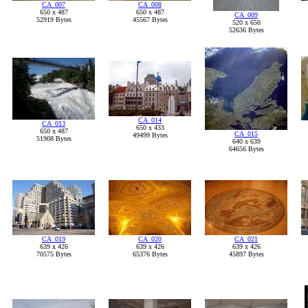
CA_007
CA_008
650 x 487
650 x 487
CA_009
52919 Bytes
45567 Bytes
520 x 650
52636 Bytes
CA_014
CA_013
650 x 433
650 x 487
CA_015
49499 Bytes
51908 Bytes
640 x 639
64656 Bytes
CA_019
CA_020
CA_021
639 x 426
639 x 426
639 x 426
70575 Bytes
65376 Bytes
45897 Bytes