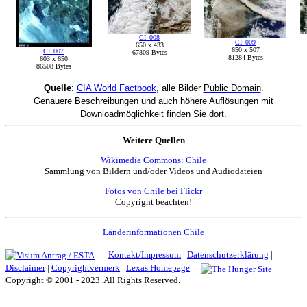
CI_008
CI_009
650 x 433
650 x 507
CI_007
67809 Bytes
81284 Bytes
603 x 650
86508 Bytes
Quelle
:
CIA World Factbook
, alle Bilder
Public Domain
.
Genauere Beschreibungen und auch höhere Auflösungen mit
Downloadmöglichkeit finden Sie dort.
Weitere Quellen
Wikimedia Commons: Chile
Sammlung von Bildern und/oder Videos und Audiodateien
Fotos von Chile bei Flickr
Copyright beachten!
Länderinformationen Chile
Kontakt/Impressum
|
Datenschutzerklärung
|
Disclaimer
|
Copyrightvermerk
|
Lexas Homepage
Copyright © 2001 - 2023. All Rights Reserved.