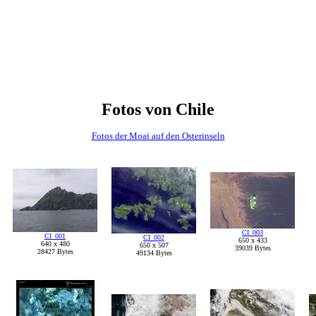
Fotos von Chile
Fotos der Moai auf den Osterinseln
CI_003
CI_001
CI_002
650 x 433
640 x 480
650 x 507
39039 Bytes
28427 Bytes
49134 Bytes