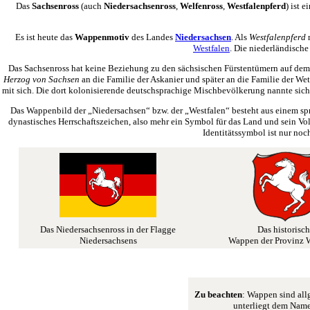
Das
Sachsenross
(auch
Niedersachsenross
,
Welfenross
,
Westfalenpferd
) ist e
Es ist heute das
Wappenmotiv
des Landes
Niedersachsen
. Als
Westfalenpferd
m
Westfalen
. Die niederländisch
Das Sachsenross hat keine Beziehung zu den sächsischen Fürstentümern auf dem
Herzog von Sachsen
an die Familie der Askanier und später an die Familie der W
mit sich. Die dort kolonisierende deutschsprachige Mischbevölkerung nannte sich 
Das Wappenbild der „Niedersachsen“ bzw. der „Westfalen“ besteht aus einem spri
dynastisches Herrschaftszeichen, also mehr ein Symbol für das Land und sein Volk
Identitätssymbol ist nur noc
Das Niedersachsenross in der Flagge
Das historisc
Niedersachsens
Wappen der Provinz W
Zu beachten
: Wappen sind all
unterliegt dem Name