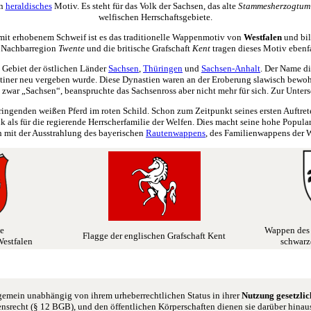
in
heraldisches
Motiv. Es steht für das Volk der Sachsen, das alte
Stammesherzogtum
welfischen Herrschaftsgebiete.
it erhobenem Schweif ist es das traditionelle Wappenmotiv von
Westfalen
und bil
e Nachbarregion
Twente
und die britische Grafschaft
Kent
tragen dieses Motiv ebenf
 Gebiet der östlichen Länder
Sachsen
,
Thüringen
und
Sachsen-Anhalt
. Der Name di
ettiner neu vergeben wurde. Diese Dynastien waren an der Eroberung slawisch bew
zwar „Sachsen“, beanspruchte das Sachsenross aber nicht mehr für sich. Zur Unters
ngenden weißen Pferd im roten Schild. Schon zum Zeitpunkt seines ersten Auftrete
 als für die regierende Herrscherfamilie der Welfen. Dies macht seine hohe Popularit
h mit der Ausstrahlung des bayerischen
Rautenwappens
, des Familienwappens der W
he
Wappen des 
Flagge der englischen Grafschaft Kent
estfalen
schwarz
gemein unabhängig von ihrem urheberrechtlichen Status in ihrer
Nutzung gesetzlic
nsrecht (§ 12 BGB), und den öffentlichen Körperschaften dienen sie darüber hinaus