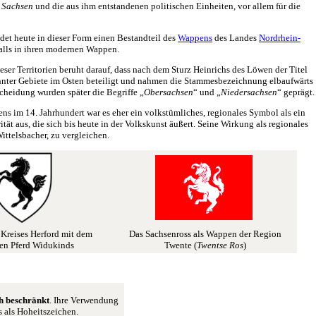
 Sachsen
und die aus ihm entstandenen politischen Einheiten, vor allem für die
det heute in dieser Form einen Bestandteil des
Wappens
des Landes
Nordrhein-
alls in ihren modernen Wappen.
eser Territorien beruht darauf, dass nach dem Sturz Heinrichs des Löwen der Titel
ohnter Gebiete im Osten beteiligt und nahmen die Stammesbezeichnung elbaufwärts
cheidung wurden später die Begriffe „
Obersachsen
“ und „
Niedersachsen
“ geprägt.
ns im 14. Jahrhundert war es eher ein volkstümliches, regionales Symbol als ein
ät aus, die sich bis heute in der Volkskunst äußert. Seine Wirkung als regionales
ittelsbacher, zu vergleichen.
Kreises Herford mit dem
Das Sachsenross als Wappen der Region
en Pferd Widukinds
Twente (
Twentse Ros
)
h beschränkt
. Ihre Verwendung
 als Hoheitszeichen.