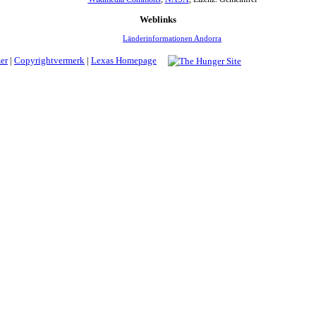
Weblinks
Länderinformationen Andorra
er
|
Copyrightvermerk
|
Lexas Homepage