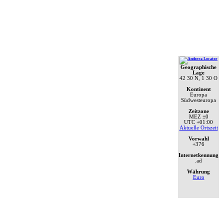
Geographische
Lage
42 30 N, 1 30 O
Kontinent
Europa
Südwesteuropa
Zeitzone
MEZ
±0
UTC
+01:00
Aktuelle Ortszeit
Vorwahl
+376
Internetkennung
.ad
Währung
Euro