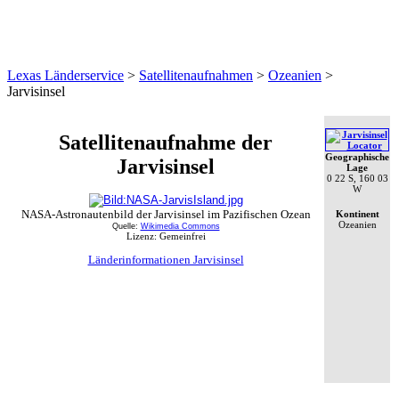
Lexas Länderservice
>
Satellitenaufnahmen
>
Ozeanien
>
Jarvisinsel
Satellitenaufnahme der
Geographische
Jarvisinsel
Lage
0 22 S, 160 03
W
NASA-Astronautenbild der Jarvisinsel im Pazifischen Ozean
Kontinent
Ozeanien
Quelle:
Wikimedia Commons
Lizenz: Gemeinfrei
Länderinformationen Jarvisinsel