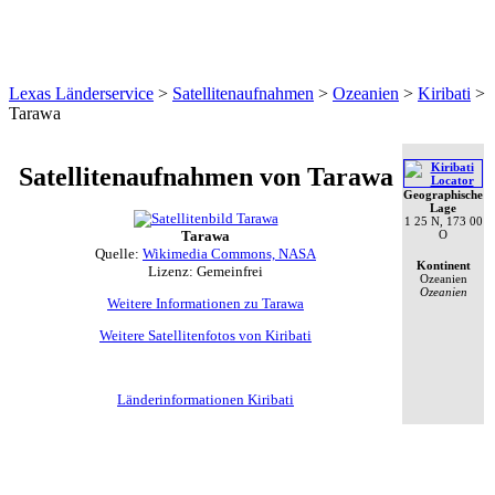
Lexas Länderservice
>
Satellitenaufnahmen
>
Ozeanien
>
Kiribati
>
Tarawa
Satellitenaufnahmen
von Tarawa
Geographische
Lage
1 25 N, 173 00
O
Tarawa
Quelle:
Wikimedia Commons, NASA
Kontinent
Lizenz: Gemeinfrei
Ozeanien
Ozeanien
Weitere Informationen zu Tarawa
Weitere Satellitenfotos von Kiribati
Länderinformationen Kiribati