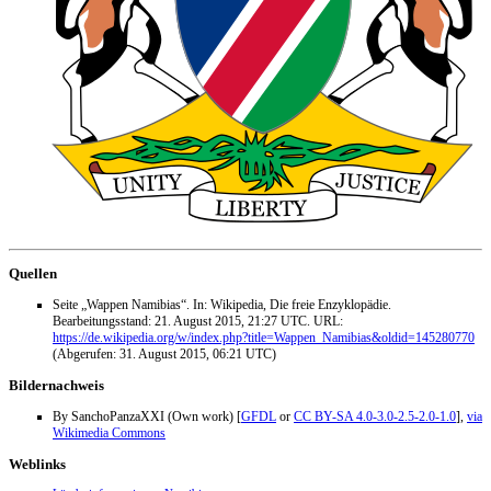
Quellen
Seite „Wappen Namibias“. In: Wikipedia, Die freie Enzyklopädie.
Bearbeitungsstand: 21. August 2015, 21:27 UTC. URL:
https://de.wikipedia.org/w/index.php?title=Wappen_Namibias&oldid=145280770
(Abgerufen: 31. August 2015, 06:21 UTC)
Bildernachweis
By SanchoPanzaXXI (Own work) [
GFDL
or
CC BY-SA 4.0-3.0-2.5-2.0-1.0
],
via
Wikimedia Commons
Weblinks