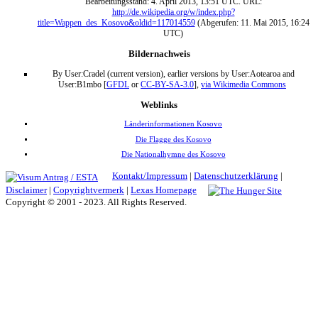
Bearbeitungsstand: 4. April 2013, 13:51 UTC. URL:
http://de.wikipedia.org/w/index.php?
title=Wappen_des_Kosovo&oldid=117014559
(Abgerufen: 11. Mai 2015, 16:24
UTC)
Bildernachweis
By User:Cradel (current version), earlier versions by User:Aotearoa and
User:B1mbo [
GFDL
or
CC-BY-SA-3.0
],
via Wikimedia Commons
Weblinks
Länderinformationen Kosovo
Die Flagge des Kosovo
Die Nationalhymne des Kosovo
Kontakt/Impressum
|
Datenschutzerklärung
|
Disclaimer
|
Copyrightvermerk
|
Lexas Homepage
Copyright © 2001 - 2023. All Rights Reserved.