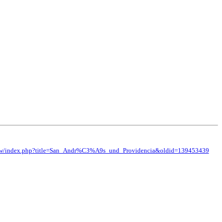
rg/w/index.php?title=San_Andr%C3%A9s_und_Providencia&oldid=139453439