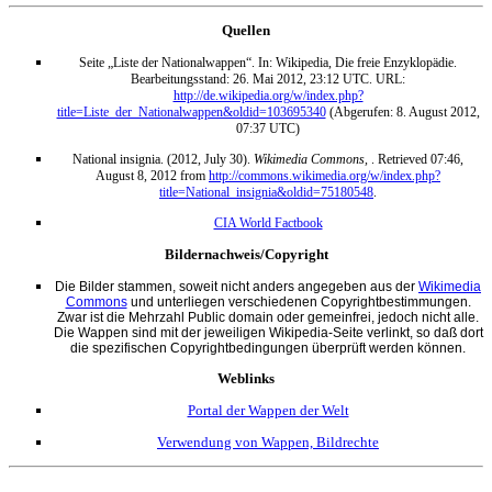
Quellen
Seite „Liste der Nationalwappen“. In: Wikipedia, Die freie Enzyklopädie.
Bearbeitungsstand: 26. Mai 2012, 23:12 UTC. URL:
http://de.wikipedia.org/w/index.php?
title=Liste_der_Nationalwappen&oldid=103695340
(Abgerufen: 8. August 2012,
07:37 UTC)
National insignia. (2012, July 30).
Wikimedia Commons,
. Retrieved 07:46,
August 8, 2012 from
http://commons.wikimedia.org/w/index.php?
title=National_insignia&oldid=75180548
.
CIA World Factbook
Bildernachweis/Copyright
Die Bilder stammen, soweit nicht anders angegeben aus der
Wikimedia
Commons
und unterliegen verschiedenen Copyrightbestimmungen.
Zwar ist die Mehrzahl Public domain oder gemeinfrei, jedoch nicht alle.
Die Wappen sind mit der jeweiligen Wikipedia-Seite verlinkt, so daß dort
die spezifischen Copyrightbedingungen überprüft werden können.
Weblinks
Portal der Wappen der Welt
Verwendung von Wappen, Bildrechte