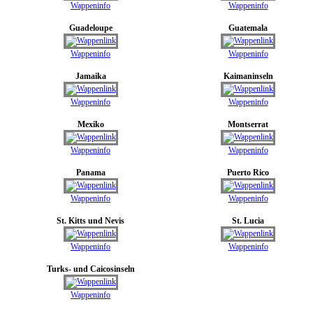
Wappeninfo
Wappeninfo
Guadeloupe
Guatemala
Wappeninfo
Wappeninfo
Jamaika
Kaimaninseln
Wappeninfo
Wappeninfo
Mexiko
Montserrat
Wappeninfo
Wappeninfo
Panama
Puerto Rico
Wappeninfo
Wappeninfo
St. Kitts und Nevis
St. Lucia
Wappeninfo
Wappeninfo
Turks- und Caicosinseln
Wappeninfo