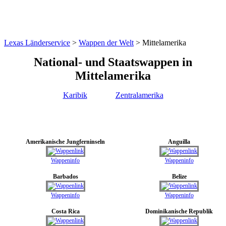
Lexas Länderservice
>
Wappen der Welt
>
Mittelamerika
National- und Staatswappe
n
in
Mittelamerika
Karibik
Zentralamerika
Amerikanische Jungferninseln
Anguilla
Wappeninfo
Wappeninfo
Barbados
Belize
Wappeninfo
Wappeninfo
Costa Rica
Dominikanische Republik