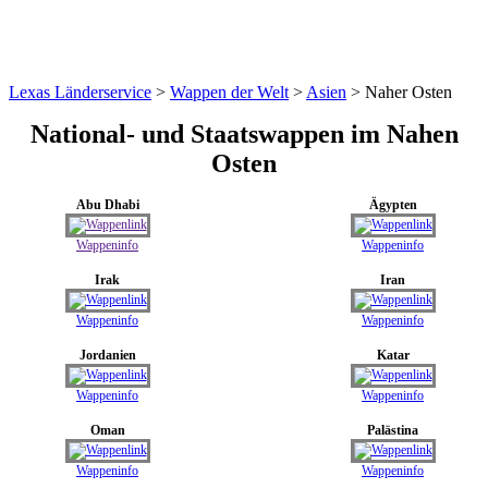
Lexas Länderservice
>
Wappen der Welt
>
Asien
>
Naher Osten
National- und Staatswappe
n
im Nahen
Osten
Abu Dhabi
Ägypten
Wappeninfo
Wappeninfo
Irak
Iran
Wappeninfo
Wappeninfo
Jordanien
Katar
Wappeninfo
Wappeninfo
Oman
Palästina
Wappeninfo
Wappeninfo