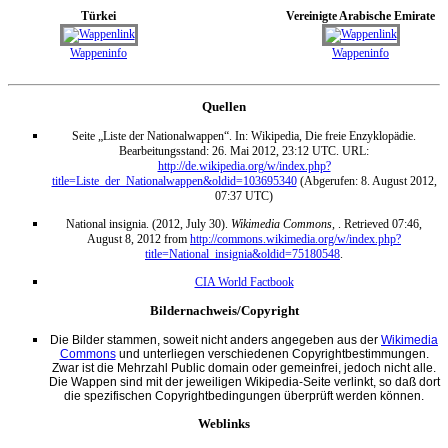
Türkei
Vereinigte Arabische Emirate
Wappeninfo
Wappeninfo
Quellen
Seite „Liste der Nationalwappen“. In: Wikipedia, Die freie Enzyklopädie.
Bearbeitungsstand: 26. Mai 2012, 23:12 UTC. URL:
http://de.wikipedia.org/w/index.php?
title=Liste_der_Nationalwappen&oldid=103695340
(Abgerufen: 8. August 2012,
07:37 UTC)
National insignia. (2012, July 30).
Wikimedia Commons,
. Retrieved 07:46,
August 8, 2012 from
http://commons.wikimedia.org/w/index.php?
title=National_insignia&oldid=75180548
.
CIA World Factbook
Bildernachweis/Copyright
Die Bilder stammen, soweit nicht anders angegeben aus der
Wikimedia
Commons
und unterliegen verschiedenen Copyrightbestimmungen.
Zwar ist die Mehrzahl Public domain oder gemeinfrei, jedoch nicht alle.
Die Wappen sind mit der jeweiligen Wikipedia-Seite verlinkt, so daß dort
die spezifischen Copyrightbedingungen überprüft werden können.
Weblinks