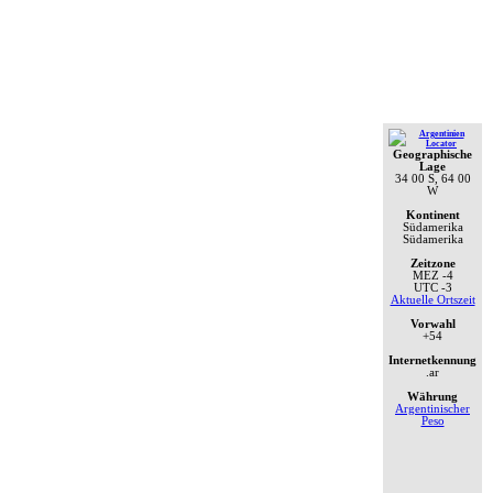
Geographische
Lage
34 00 S, 64 00
W
Kontinent
Südamerika
Südamerika
Zeitzone
MEZ
-4
UTC
-3
Aktuelle Ortszeit
Vorwahl
+54
Internetkennung
.ar
Währung
Argentinischer
Peso