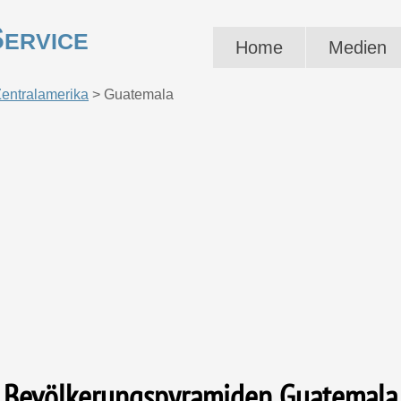
ervice
Home
Medien
entralamerika
>
Guatemala
Bevölkerungspyramiden Guatemala