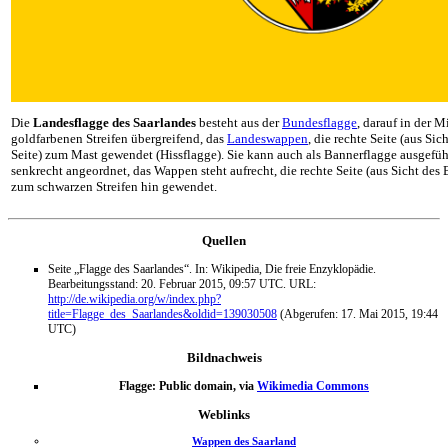
Die
Landesflagge des Saarlandes
besteht aus der
Bundesflagge
, darauf in der 
goldfarbenen Streifen übergreifend, das
Landeswappen
, die rechte Seite (aus Sic
Seite) zum Mast gewendet (Hissflagge). Sie kann auch als Bannerflagge ausgeführt
senkrecht angeordnet, das Wappen steht aufrecht, die rechte Seite (aus Sicht des B
zum schwarzen Streifen hin gewendet.
Quellen
Seite „Flagge des Saarlandes“. In: Wikipedia, Die freie Enzyklopädie.
Bearbeitungsstand: 20. Februar 2015, 09:57 UTC. URL:
http://de.wikipedia.org/w/index.php?
title=Flagge_des_Saarlandes&oldid=139030508
(Abgerufen: 17. Mai 2015, 19:44
UTC)
Bildnachweis
Flagge: Public domain, via
Wikimedia Commons
Weblinks
Wappen des Saarland