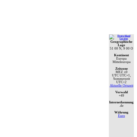
Geographische
Lage
51 00 N, 9 00 O
Kontinent
Europa
Mitteleuropa
Zeitzone
MEZ
±0
UTC
UTC+1,
Sommerzeit
UTC+2
Aktuelle Ortszeit
Vorwahl
+49
Internetkennung
.de
Währung
Euro