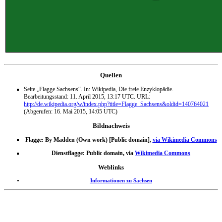
Quellen
Seite „Flagge Sachsens“. In: Wikipedia, Die freie Enzyklopädie.
Bearbeitungsstand: 11. April 2015, 13:17 UTC. URL:
http://de.wikipedia.org/w/index.php?title=Flagge_Sachsens&oldid=140764021
(Abgerufen: 16. Mai 2015, 14:05 UTC)
Bildnachweis
Flagge: By Madden (Own work) [Public domain],
via Wikimedia Commons
Dienstflagge: Public domain, via
Wikimedia Commons
Weblinks
Informationen zu Sachsen