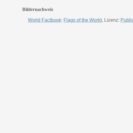
Bildernachweis
World Factbook
:
Flags of the World
, Lizenz:
Publi