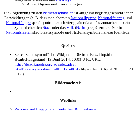
Ämter, Organe und Einrichtungen
Die Abgrenzung zu den
Nationalsymbolen
ist aufgrund begriffsgeschichtlicher
Entwicklungen (z. B. dass man eher von
Nationalhymne
,
Nationalfeiertag
und
Nationalflagge
spricht) mitunter schwierig, aber daran festzumachen, ob ein
Symbol eher den
Staat
oder das
Volk
(
Nation
) repräsentiert. Nur in
Nationalstaaten
sind Staatssymbole und Nationalsymbole nahezu identisch.
Quellen
Seite „Staatssymbol“. In: Wikipedia, Die freie Enzyklopädie.
Bearbeitungsstand: 13. Juni 2014, 00:03 UTC. URL:
http://de.wikipedia.org/w/index.php?
title=Staatssymbol&oldid=131259914
(Abgerufen: 3. April 2015, 15:28
UTC)
Bildernachweis
Weblinks
Wappen und Flaggen der Deutschen Bundesländer