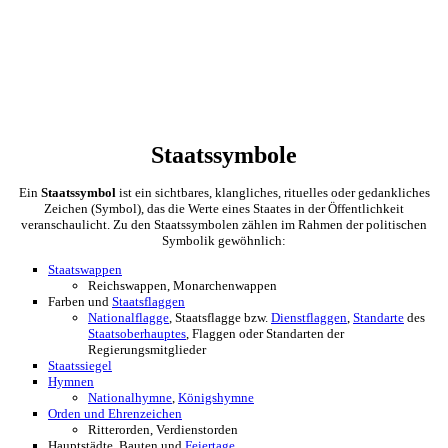
Staatssymbole
Ein
Staatssymbol
ist ein sichtbares, klangliches, rituelles oder gedankliches
Zeichen (Symbol), das die Werte eines Staates in der Öffentlichkeit
veranschaulicht. Zu den Staatssymbolen zählen im Rahmen der politischen
Symbolik gewöhnlich:
Staatswappen
Reichswappen, Monarchenwappen
Farben und
Staatsflaggen
Nationalflagge
, Staatsflagge bzw.
Dienstflaggen
,
Standarte
des
Staatsoberhauptes
, Flaggen oder Standarten der
Regierungsmitglieder
Staatssiegel
Hymnen
Nationalhymne
,
Königshymne
Orden und Ehrenzeichen
Ritterorden, Verdienstorden
Hauptstädte, Bauten und
Feiertage