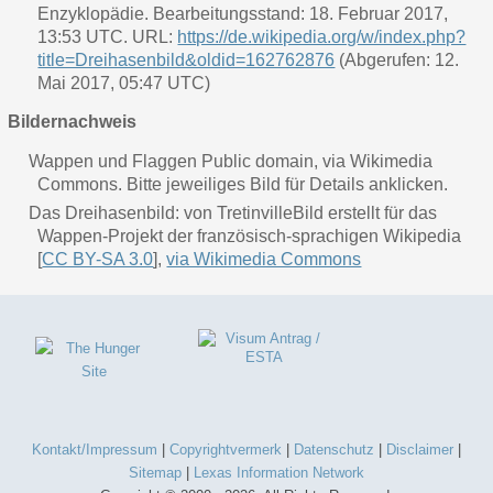
Enzyklopädie. Bearbeitungsstand: 18. Februar 2017,
13:53 UTC. URL:
https://de.wikipedia.org/w/index.php?
title=Dreihasenbild&oldid=162762876
(Abgerufen: 12.
Mai 2017, 05:47 UTC)
Bildernachweis
Wappen und Flaggen Public domain, via Wikimedia
Commons. Bitte jeweiliges Bild für Details anklicken.
Das Dreihasenbild: von TretinvilleBild erstellt für das
Wappen-Projekt der französisch-sprachigen Wikipedia
[
CC BY-SA 3.0
],
via Wikimedia Commons
Kontakt/Impressum
|
Copyrightvermerk
|
Datenschutz
|
Disclaimer
|
Sitemap
|
Lexas Information Network