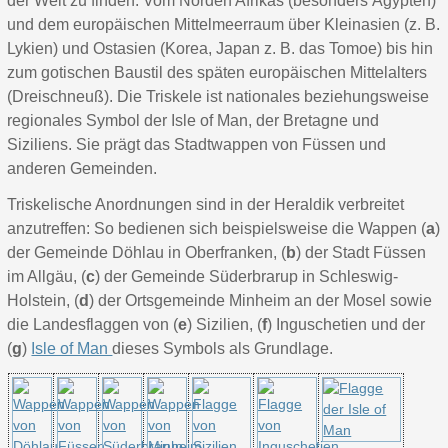
der Welt zu finden: Vom Norden Afrikas (besonders Ägypten)
und dem europäischen Mittelmeerraum über Kleinasien (z. B.
Lykien) und Ostasien (Korea, Japan z. B. das Tomoe) bis hin
zum gotischen Baustil des späten europäischen Mittelalters
(Dreischneuß). Die Triskele ist nationales beziehungsweise
regionales Symbol der Isle of Man, der Bretagne und
Siziliens. Sie prägt das Stadtwappen von Füssen und
anderen Gemeinden.
Triskelische Anordnungen sind in der Heraldik verbreitet
anzutreffen: So bedienen sich beispielsweise die Wappen (
a
)
der Gemeinde Döhlau in Oberfranken, (
b
) der Stadt Füssen
im Allgäu, (
c
) der Gemeinde Süderbrarup in Schleswig-
Holstein, (
d
) der Ortsgemeinde Minheim an der Mosel sowie
die Landesflaggen von (
e
) Sizilien, (
f
) Inguschetien und der
(
g
)
Isle of Man
dieses Symbols als Grundlage.