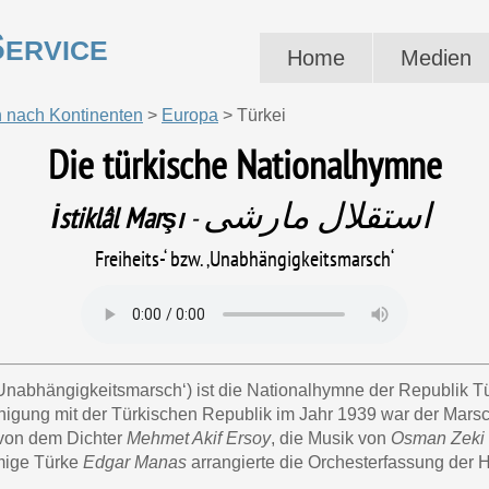
ervice
Home
Medien
nach Kontinenten
>
Europa
>
Türkei
Die türkische Nationalhymne
استقلال مارشی
İstiklâl Marşı
‎
Freiheits-‘ bzw. ‚Unabhängigkeitsmarsch‘
w. ‚Unabhängigkeitsmarsch‘) ist die Nationalhymne der Republik 
einigung mit der Türkischen Republik im Jahr 1939 war der Mar
 von dem Dichter
Mehmet Akif Ersoy
, die Musik von
Osman Zeki
mige Türke
Edgar Manas
arrangierte die Orchesterfassung der