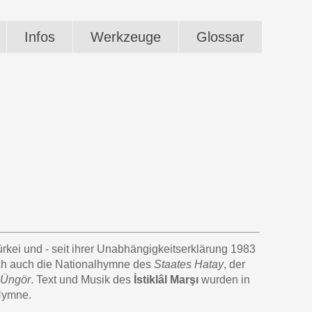
Infos
Werkzeuge
Glossar
Türkei und - seit ihrer Unabhängigkeitserklärung 1983
sch auch die Nationalhymne des
Staates Hatay
, der
 Üngör
. Text und Musik des
İstiklâl Marşı
wurden in
 Hymne.