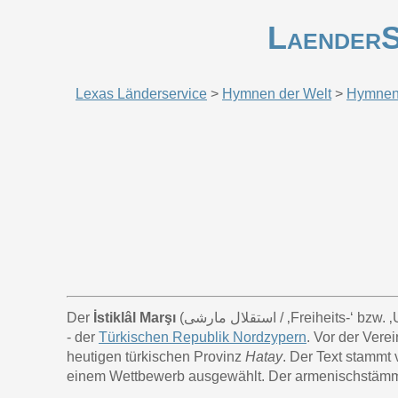
LaenderS
Lexas Länderservice
>
Hymnen der Welt
>
Hymnen 
Der
İstiklâl Marşı
استقلال مارشی
‎ / ‚Freiheits-‘ bz
- der
Türkischen Republik Nordzypern
. Vor der Ver
heutigen türkischen Provinz
Hatay
. Der Text stammt
einem Wettbewerb ausgewählt. Der armenischstäm