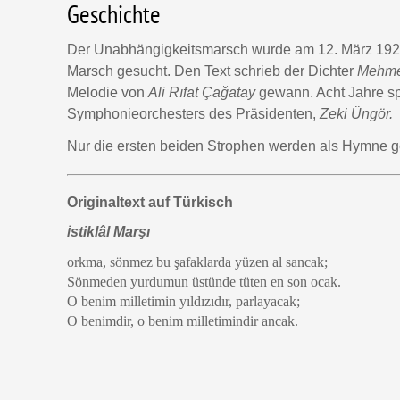
Geschichte
Der Unabhängigkeitsmarsch wurde am 12. März 1921 
Marsch gesucht. Den Text schrieb der Dichter
Mehmet
Melodie von
Ali Rıfat Çağatay
gewann. Acht Jahre sp
Symphonieorchesters des Präsidenten,
Zeki Üngör.
Nur die ersten beiden Strophen werden als Hymne ge
Originaltext auf Türkisch
stiklâl Marşı
İ
orkma, sönmez bu şafaklarda yüzen al sancak;
Sönmeden yurdumun üstünde tüten en son ocak.
O benim milletimin yıldızıdır, parlayacak;
O benimdir, o benim milletimindir ancak.