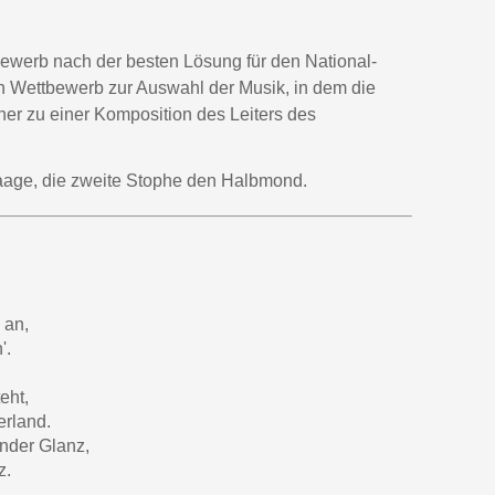
werb nach der besten Lösung für den National-
n Wettbewerb zur Auswahl der Musik, in dem die
er zu einer Komposition des Leiters des
laage, die zweite Stophe den Halbmond.
 an,
'.
eht,
erland.
ender Glanz,
z.