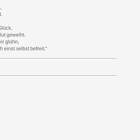
,
.
Glück,
lut geweiht.
ir glühn,
einst selbst befreit.“