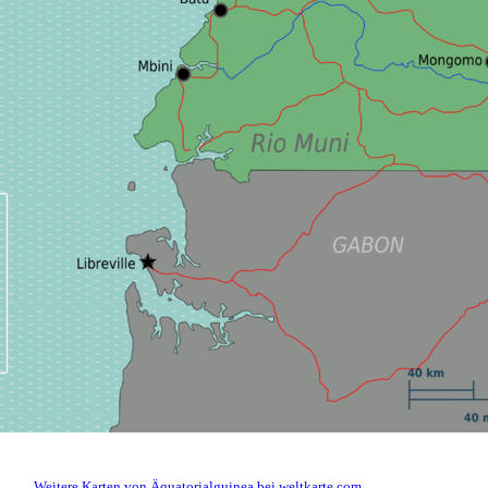
Weitere Karten von Äquatorialguinea bei weltkarte.com