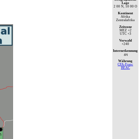
Lage
2 00 N, 10 00 O
Kontinent
Afrika
Zentralafrika
Zeitzone
MEZ
+2
UTC
+3
Vorwahl
+240
Internetkennung
.gq
Währung
CFA-Franc
BEAC