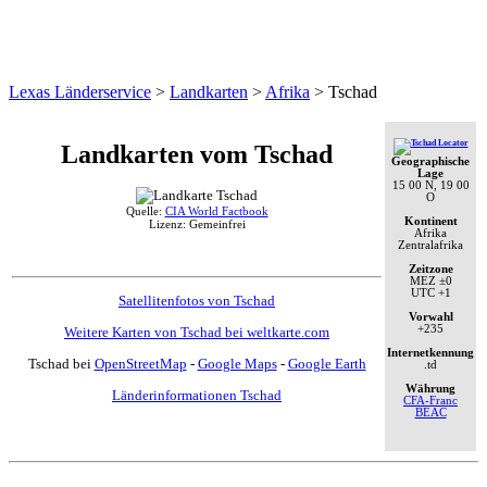
Lexas Länderservice
>
Landkarten
>
Afrika
>
Tschad
Landkarten vom Tschad
Geographische
Lage
15 00 N, 19 00
O
Quelle:
CIA World Factbook
Kontinent
Lizenz: Gemeinfrei
Afrika
Zentralafrika
Zeitzone
MEZ
±0
UTC
+1
Satellitenfotos von Tschad
Vorwahl
+235
Weitere Karten von Tschad bei weltkarte.com
Internetkennung
Tschad bei
OpenStreetMap
-
Google Maps
-
Google Earth
.td
Währung
Länderinformationen Tschad
CFA-Franc
BEAC