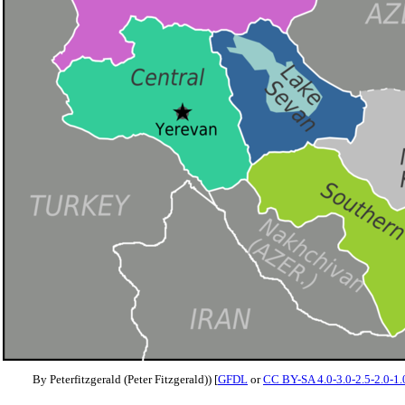
By Peterfitzgerald (Peter Fitzgerald)) [
GFDL
or
CC BY-SA 4.0-3.0-2.5-2.0-1.