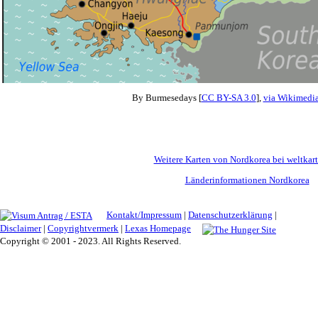
By Burmesedays [
CC BY-SA 3.0
],
via Wikimed
Weitere Karten von Nordkorea bei weltkar
Länderinformationen Nordkorea
Kontakt/Impressum
|
Datenschutzerklärung
|
Disclaimer
|
Copyrightvermerk
|
Lexas Homepage
Copyright © 2001 - 2023. All Rights Reserved.