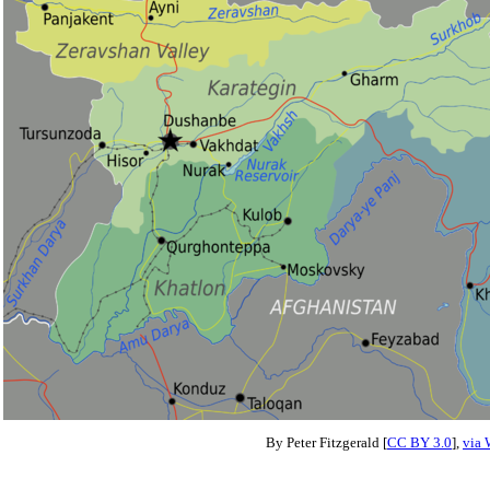
By Peter Fitzgerald [
CC BY 3.0
],
via