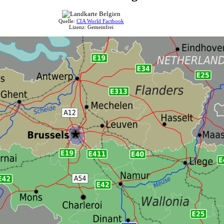
Quelle:
CIA World Factbook
Lizenz: Gemeinfrei