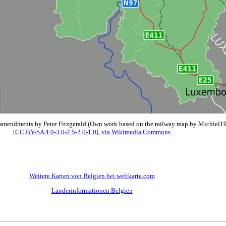
amendments by Peter Fitzgerald (Own work based on the railway map by Michiel1
[
CC BY-SA 4.0-3.0-2.5-2.0-1.0
],
via Wikimedia Commons
Weitere Karten von Belgien bei weltkarte.com
Länderinformationen Belgien