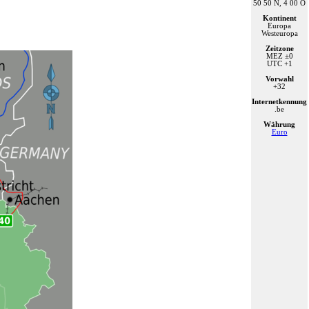
50 50 N, 4 00 O
Kontinent
Europa
Westeuropa
Zeitzone
MEZ
±0
UTC
+1
Vorwahl
+32
Internetkennung
.be
Währung
Euro