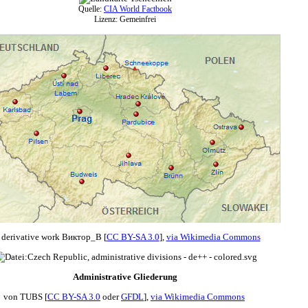
Quelle:
CIA World Factbook
Lizenz: Gemeinfrei
 derivative work Виктор_В [
CC BY-SA 3.0
],
via Wikimedia Commons
Administrative Gliederung
von TUBS [
CC BY-SA 3.0
oder
GFDL
],
via Wikimedia Commons