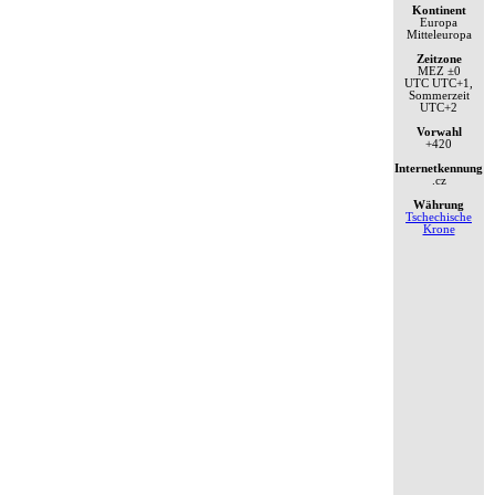
Kontinent
Europa
Mitteleuropa
Zeitzone
MEZ
±0
UTC
UTC+1,
Sommerzeit
UTC+2
Vorwahl
+420
Internetkennung
.cz
Währung
Tschechische
Krone