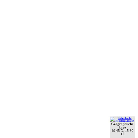
Geographische
Lage
49 45 N, 15 30
O