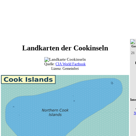
Landkarten der Cookinseln
Ge
21 
Quelle:
CIA World Factbook
Lizenz: Gemeinfrei
Int
N