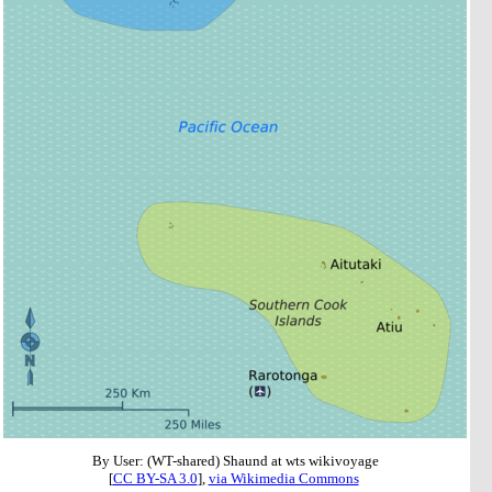
By User: (WT-shared) Shaund at wts wikivoyage
[
CC BY-SA 3.0
],
via Wikimedia Commons