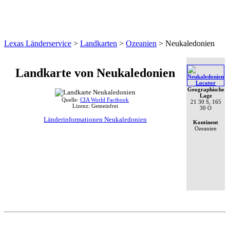
Lexas Länderservice
>
Landkarten
>
Ozeanien
>
Neukaledonien
Landkarte von Neukaledonien
Geographische
Lage
Quelle:
CIA World Factbook
21 30 S, 165
Lizenz: Gemeinfrei
30 O
Länderinformationen Neukaledonien
Kontinent
Ozeanien