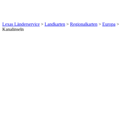
Lexas Länderservice
>
Landkarten
>
Regionalkarten
>
Europa
>
Kanalinseln