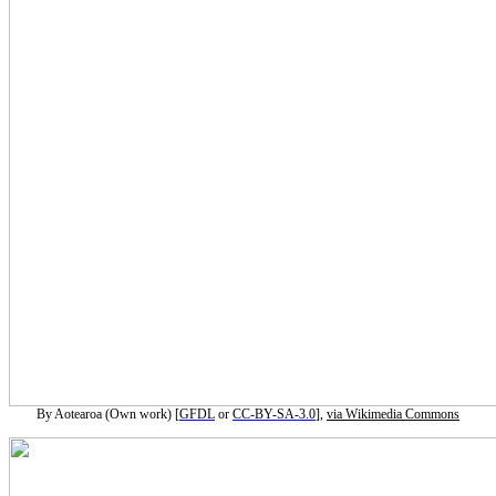
By Aotearoa (Own work) [
GFDL
or
CC-BY-SA-3.0
],
via Wikimedia Commons