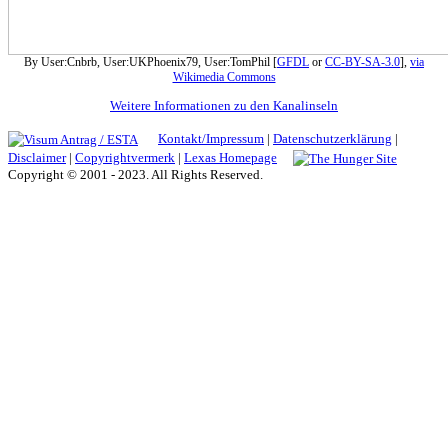
By User:Cnbrb, User:UKPhoenix79, User:TomPhil [
GFDL
or
CC-BY-SA-3.0
],
via
Wikimedia Commons
Weitere Informationen zu den Kanalinseln
Kontakt/Impressum
|
Datenschutzerklärung
|
Disclaimer
|
Copyrightvermerk
|
Lexas Homepage
Copyright © 2001 - 2023. All Rights Reserved.