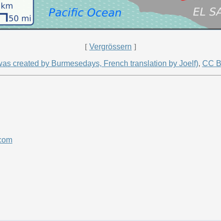
[
Vergrössern
]
 was created by Burmesedays, French translation by Joelf)
,
CC B
.com