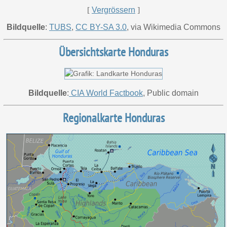
[
Vergrössern
]
Bildquelle
:
TUBS
,
CC BY-SA 3.0
, via Wikimedia Commons
Übersichtskarte Honduras
Bildquelle
:
CIA World Factbook
, Public domain
Regionalkarte Honduras