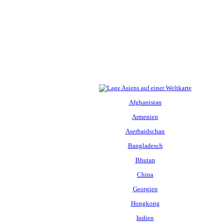
Afghanistan
Armenien
Aserbaidschan
Bangladesch
Bhutan
China
Georgien
Hongkong
Indien