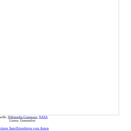
uelle:
Wikimedia Commons
,
NASA
Lizenz: Gemeinfrei
itere Satellitenfotos von Asien