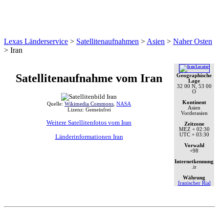
Lexas Länderservice
>
Satellitenaufnahmen
>
Asien
>
Naher Osten
>
Iran
Satellitenaufnahme vom Iran
Geographische
Lage
32 00 N, 53 00
O
Kontinent
Quelle:
Wikimedia Commons
,
NASA
Asien
Lizenz: Gemeinfrei
Vorderasien
Weitere Satellitenfotos vom Iran
Zeitzone
MEZ
+ 02:30
UTC
+ 03:30
Länderinformationen Iran
Vorwahl
+98
Internetkennung
.ir
Währung
Iranischer Rial