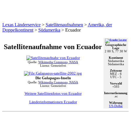
Lexas Länderservice
>
Satellitenaufnahmen
>
Amerika, der
Doppelkontinent
>
Südamerika
>
Ecuador
Satellitenaufnahme von Ecuador
Geographische
Lage
2 00 S, 77 30 W
Kontinent
Südamerika
Quelle:
Wikimedia Commons, NASA
Südamerika
Lizenz: Gemeinfrei
Zeitzone
MEZ
- 6
UTC
- 5
Die Galapagos-Inseln
Quelle:
Wikimedia Commons, NASA
Vorwahl
Lizenz: Gemeinfrei
+593
Weitere Satellitenfotos von Ecuador
Internetkennung
.ec
Länderinformationen Ecuador
Währung
US-Dollar