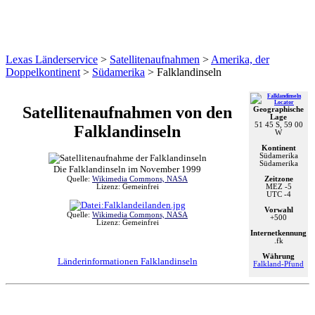
Lexas Länderservice
>
Satellitenaufnahmen
>
Amerika, der
Doppelkontinent
>
Südamerika
>
Falklandinseln
Satellitenaufnahmen
von den
Geographische
Lage
51 45 S, 59 00
Falklandinseln
W
Kontinent
Südamerika
Südamerika
Die Falklandinseln im November 1999
Zeitzone
Quelle:
Wikimedia Commons, NASA
MEZ
-5
Lizenz: Gemeinfrei
UTC
-4
Vorwahl
Quelle:
Wikimedia Commons, NASA
+500
Lizenz: Gemeinfrei
Internetkennung
.fk
Währung
Länderinformationen Falklandinseln
Falkland-Pfund