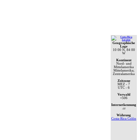
Geographische
Lage
10 00 N, 84 00
W
Kontinent
Nord- und
Mittelamerika
Mittelamerika;
Zentralamerika
Zeitzone
MEZ
- 7
UTC
- 6
Vorwahl
+506
Internetkennung
.cr
Währung
Costa-Rica Colón