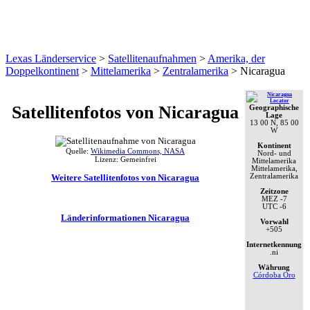
Lexas Länderservice
>
Satellitenaufnahmen
>
Amerika, der
Doppelkontinent
>
Mittelamerika
>
Zentralamerika
>
Nicaragua
Satellitenfotos von Nicaragua
Geographische
Lage
13 00 N, 85 00
W
Kontinent
Quelle:
Wikimedia Commons, NASA
Nord- und
Lizenz: Gemeinfrei
Mittelamerika
Mittelamerika,
Weitere Satellitenfotos von Nicaragua
Zentralamerika
Zeitzone
MEZ
-7
UTC
-6
Länderinformationen Nicaragua
Vorwahl
+505
Internetkennung
.ni
Währung
Córdoba Oro