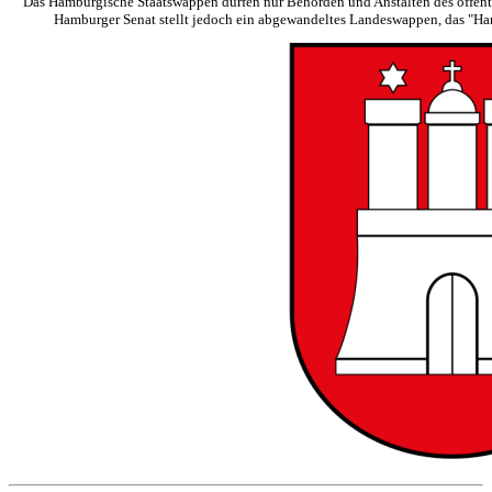
Das Hamburgische Staatswappen dürfen nur Behörden und Anstalten des öffentli
Hamburger Senat stellt jedoch ein abgewandeltes Landeswappen, das "Ha