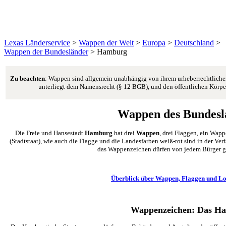
Lexas Länderservice
>
Wappen der Welt
>
Europa
>
Deutschland
>
Wappen der Bundesländer
>
Hamburg
Zu beachten
: Wappen sind allgemein unabhängig von ihrem urheberrechtlichen
unterliegt dem Namensrecht (§ 12 BGB), und den öffentlichen Körper
Wappen des Bundes
Die Freie und Hansestadt
Hamburg
hat drei
Wappen
, drei Flaggen, ein Wap
(Stadtstaat), wie auch die Flagge und die Landesfarben weiß-rot sind in der Ve
das Wappenzeichen dürfen von jedem Bürger ge
Überblick über Wappen, Flaggen und Lo
Wappenzeichen: Das H