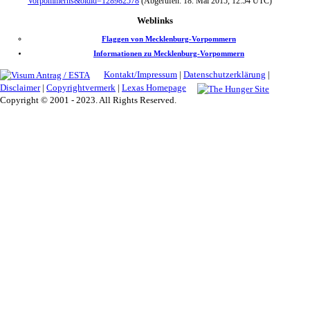
Vorpommerns&oldid=128982578
(Abgerufen: 18. Mai 2015, 12:54 UTC)
Weblinks
Flaggen von Mecklenburg-Vorpommern
Informationen zu Mecklenburg-Vorpommern
Kontakt/Impressum
|
Datenschutzerklärung
|
Disclaimer
|
Copyrightvermerk
|
Lexas Homepage
Copyright © 2001 - 2023. All Rights Reserved.