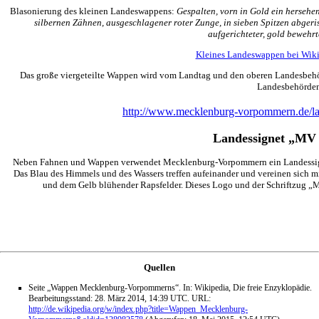
Blasonierung des kleinen Landeswappens:
Gespalten, vorn in Gold ein hersehe
silbernen Zähnen, ausgeschlagener roter Zunge, in sieben Spitzen abgeris
aufgerichteter, gold bewehrte
Kleines Landeswappen bei Wi
Das große viergeteilte Wappen wird vom Landtag und den oberen Landesbehör
Landesbehörden
http://www.mecklenburg-vorpommern.de/la
Landessignet „MV 
Neben Fahnen und Wappen verwendet Mecklenburg-Vorpommern ein Landessigne
Das Blau des Himmels und des Wassers treffen aufeinander und vereinen sich
und dem Gelb blühender Rapsfelder. Dieses Logo und der Schriftzug „
Quellen
Seite „Wappen Mecklenburg-Vorpommerns“. In: Wikipedia, Die freie Enzyklopädie.
Bearbeitungsstand: 28. März 2014, 14:39 UTC. URL:
http://de.wikipedia.org/w/index.php?title=Wappen_Mecklenburg-