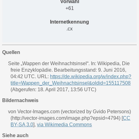
Vorwahl
+61
Internetkennung
.cx
Quellen
Seite „Wappen der Weihnachtsinsel“. In: Wikipedia, Die
freie Enzyklopädie. Bearbeitungsstand: 9. Juni 2016,
04:42 UTC. URL:
https://de.wikipedia.org/w/index.php?
title=Wappen_der_Weihnachtsinsel&oldid=155117508
(Abgerufen: 18. April 2017, 13:56 UTC)
Bildernachweis
von Vector-Images.com (vectorized by Gvido Petersons)
(http://vector-images.com/image.php?epsid=4794) [
CC
BY-SA 3.0
],
via Wikimedia Commons
Siehe auch