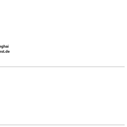
nghai
nst.de